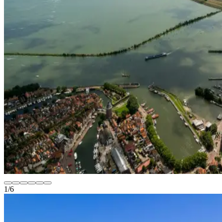
1
/
6